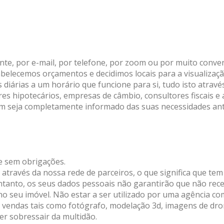
e, por e-mail, por telefone, por zoom ou por muito conveni
abelecemos orçamentos e decidimos locais para a visualização
diárias a um horário que funcione para si, tudo isto atravé
 hipotecários, empresas de câmbio, consultores fiscais e 
m seja completamente informado das suas necessidades ant
e sem obrigações.
o através da nossa rede de parceiros, o que significa que te
ntanto, os seus dados pessoais não garantirão que não rec
o seu imóvel. Não estar a ser utilizado por uma agência co
endas tais como fotógrafo, modelação 3d, imagens de drone
er sobressair da multidão.