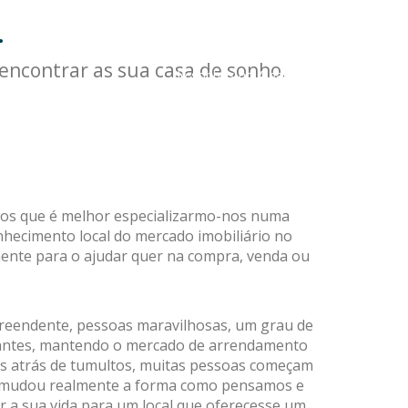
.
COMPRAR VIVENDA NO ALGARVE
IMOBOTILDE irá encontrar a sua residência
encontrar as sua casa de sonho.
de sonhos no Algarve
imos que é melhor especializarmo-nos numa
conhecimento local do mercado imobiliário no
amente para o ajudar quer na compra, venda ou
preendente, pessoas maravilhosas, um grau de
itantes, mantendo o mercado de arrendamento
os atrás de tumultos, muitas pessoas começam
vid mudou realmente a forma como pensamos e
a sua vida para um local que oferecesse um