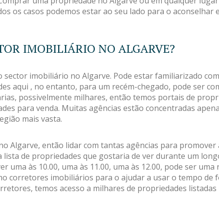
r. Comprar uma propriedade no Algarve ou em qualquer luga
os os casos podemos estar ao seu lado para o aconselhar e
TOR IMOBILIÁRIO NO ALGARVE?
sector imobiliário no Algarve. Pode estar familiarizado com 
es aqui , no entanto, para um recém-chegado, pode ser comp
rias, possivelmente milhares, então temos portais de propr
dades para venda. Muitas agências estão concentradas apena
egião mais vasta.
no Algarve, então lidar com tantas agências para promover 
lista de propriedades que gostaria de ver durante um long
 ver uma às 10.00, uma às 11.00, uma às 12.00, pode ser uma 
 corretores imobiliários para o ajudar a usar o tempo de fo
orretores, temos acesso a milhares de propriedades listada