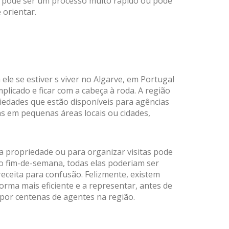
r pode ser um processo muito rápido ou pode
 orientar.
ele se estiver s viver no Algarve, em Portugal
licado e ficar com a cabeça à roda. A região
iedades que estão disponíveis para agências
s em pequenas áreas locais ou cidades,
a propriedade ou para organizar visitas pode
o fim-de-semana, todas elas poderiam ser
receita para confusão. Felizmente, existem
rma mais eficiente e a representar, antes de
s por centenas de agentes na região.