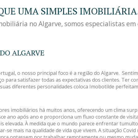
QUE UMA SIMPLES IMOBILIÁRIA
biliária no Algarve, somos especialistas em 
 DO ALGARVE
tugal, o nosso principal foco é a região do Algarve. Sent
iço para satisfazer todas as expectativas dos clientes. Ter 
as suas diferentes personalidades coloca Imobotilde perfeit
ores imobiliários há muitos anos, oferecendo um clima sur
esce ano após ano e proporciona um fluxo constante de vis
ais elevada. À medida que o mundo parece enfrentar tumult
rar-se mais na qualidade de vida que vivem. A situação Co
nunca optassem por trabalhar remotamente ou mesmo mudar 