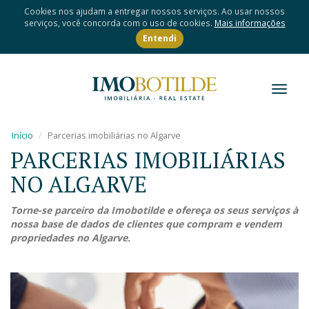
Cookies nos ajudam a entregar nossos serviços. Ao usar nossos
serviços, você concorda com o uso de cookies.
Mais informações
Entendi
Toggl
naviga
Início
Parcerias imobiliárias no Algarve
PARCERIAS IMOBILIÁRIAS
NO ALGARVE
Torne-se parceiro da Imobotilde e ofereça os seus serviços à
nossa base de dados de clientes que compram e vendem
propriedades no Algarve.