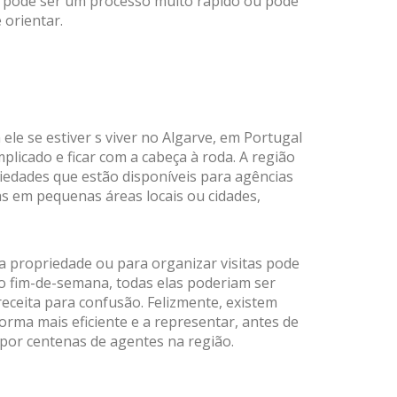
r pode ser um processo muito rápido ou pode
 orientar.
ele se estiver s viver no Algarve, em Portugal
licado e ficar com a cabeça à roda. A região
iedades que estão disponíveis para agências
s em pequenas áreas locais ou cidades,
a propriedade ou para organizar visitas pode
o fim-de-semana, todas elas poderiam ser
receita para confusão. Felizmente, existem
rma mais eficiente e a representar, antes de
s por centenas de agentes na região.