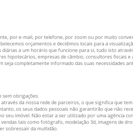
e, por e-mail, por telefone, por zoom ou por muito conveni
abelecemos orçamentos e decidimos locais para a visualização
diárias a um horário que funcione para si, tudo isto atravé
 hipotecários, empresas de câmbio, consultores fiscais e 
m seja completamente informado das suas necessidades ant
e sem obrigações.
o através da nossa rede de parceiros, o que significa que te
ntanto, os seus dados pessoais não garantirão que não rec
o seu imóvel. Não estar a ser utilizado por uma agência co
endas tais como fotógrafo, modelação 3d, imagens de drone
er sobressair da multidão.