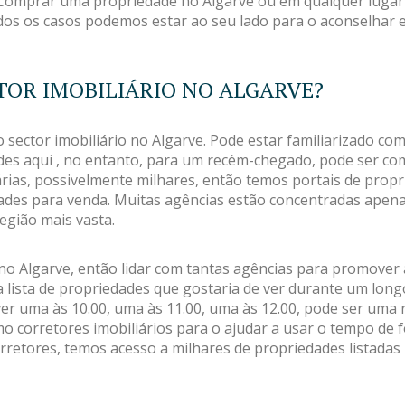
r. Comprar uma propriedade no Algarve ou em qualquer luga
os os casos podemos estar ao seu lado para o aconselhar e
TOR IMOBILIÁRIO NO ALGARVE?
sector imobiliário no Algarve. Pode estar familiarizado com 
es aqui , no entanto, para um recém-chegado, pode ser comp
rias, possivelmente milhares, então temos portais de propr
dades para venda. Muitas agências estão concentradas apena
egião mais vasta.
no Algarve, então lidar com tantas agências para promover 
lista de propriedades que gostaria de ver durante um long
 ver uma às 10.00, uma às 11.00, uma às 12.00, pode ser uma 
 corretores imobiliários para o ajudar a usar o tempo de fo
orretores, temos acesso a milhares de propriedades listada