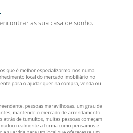
.
V109
LOULÉ : Linda propriedade única
encontrar as sua casa de sonho.
imos que é melhor especializarmo-nos numa
conhecimento local do mercado imobiliário no
amente para o ajudar quer na compra, venda ou
preendente, pessoas maravilhosas, um grau de
itantes, mantendo o mercado de arrendamento
os atrás de tumultos, muitas pessoas começam
vid mudou realmente a forma como pensamos e
a sua vida para um local que oferecesse um