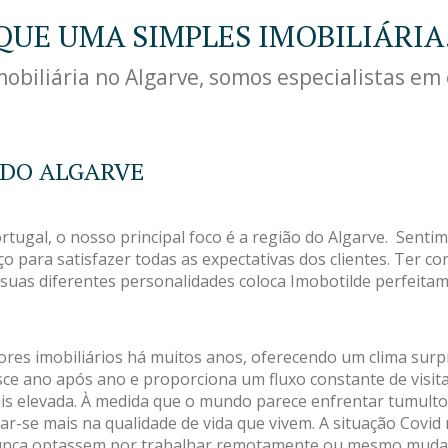
QUE UMA SIMPLES IMOBILIÁRIA
biliária no Algarve, somos especialistas em 
 DO ALGARVE
tugal, o nosso principal foco é a região do Algarve. Sent
iço para satisfazer todas as expectativas dos clientes. Ter 
as suas diferentes personalidades coloca Imobotilde perfeit
ores imobiliários há muitos anos, oferecendo um clima sur
esce ano após ano e proporciona um fluxo constante de vis
ais elevada. À medida que o mundo parece enfrentar tumult
rar-se mais na qualidade de vida que vivem. A situação Co
nunca optassem por trabalhar remotamente ou mesmo mudar 