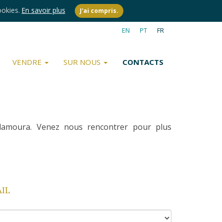
ookies.
En savoir plus
J'ai compris.
EN
PT
FR
VENDRE
SUR NOUS
CONTACTS
amoura. Venez nous rencontrer pour plus
IL