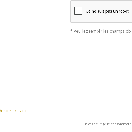
* Veuillez remplir les champs obl
u site FR
EN
PT
En cas de litige le consommate