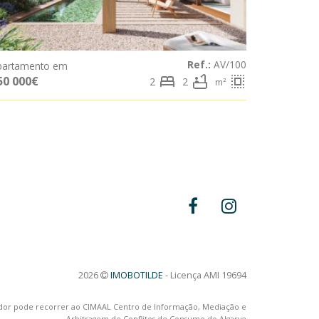
Ref.:
AV/100
partamento em
bed
bathtub
select_all
50 000€
2
2
m²
2026
IMOBOTILDE
- Licença AMI 19694
midor pode recorrer ao CIMAAL Centro de Informação, Mediação e
Arbitragem de Conflitos de Consumo do Algarve