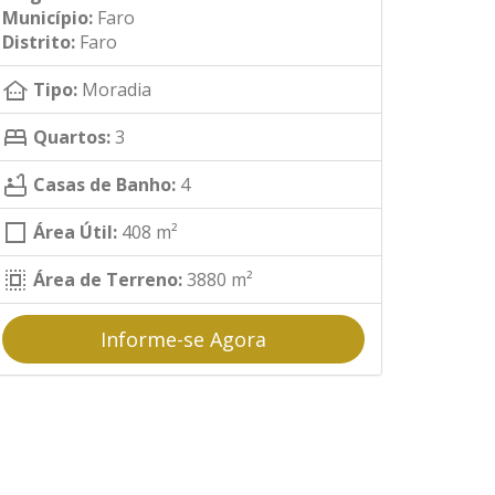
Município:
Faro
Distrito:
Faro
other_houses
Tipo:
Moradia
bed
Quartos:
3
bathtub
Casas de Banho:
4
square
Área Útil:
408 m²
select_all
Área de Terreno:
3880 m²
Informe-se Agora