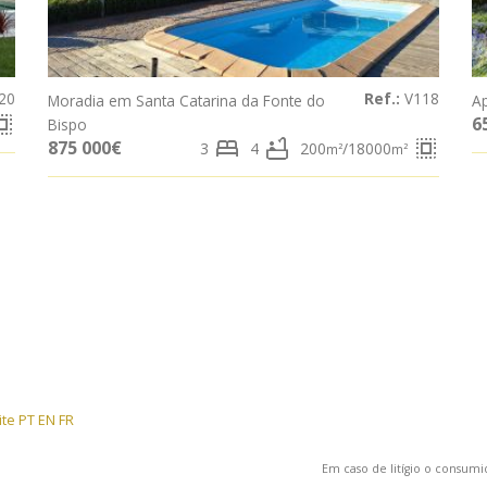
20
Ref.:
V118
Moradia em Santa Catarina da Fonte do
A
ct_all
6
Bispo
bed
bathtub
select_all
875 000€
3
4
200
/18000
m²
m²
ite PT
EN
FR
Em caso de litígio o consu