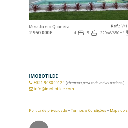
Ref.:
V/1
Moradia em Quarteira
bed
bathtub
sele
2 950 000€
4
5
229
/650
m²
m²
IMOBOTILDE
+351
968040124
(
)
chamada para rede móvel nacional
info@imobotilde.com
Politica de privacidade
+
Termos e Condições
+
Mapa do s