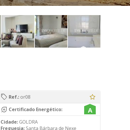
sell
Ref.:
or08
energy_savings_leaf
A
Certificado Energético:
Cidade:
GOLDRA
Freguesia:
Santa Bárbara de Nexe