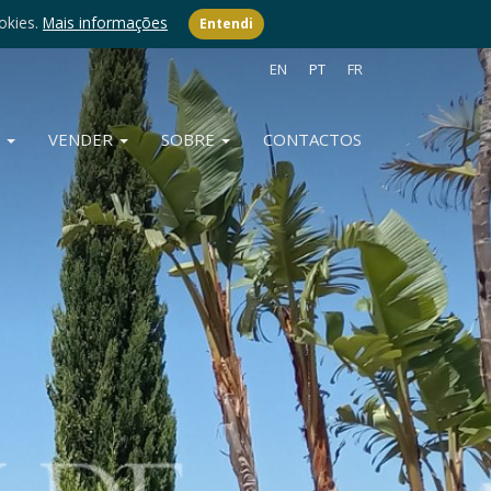
okies.
Mais informações
Entendi
EN
PT
FR
R
VENDER
SOBRE
CONTACTOS